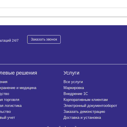
Заказать звонок
ьтаций 24/7
левые решения
Услуги
ения
Все услуги
хранение и медицина
Маркировка
дство
Внедрение 1С
ая торговля
Корпоративным клиентам
ая логистика
Электронный документооборот
льство
Заказать демонстрацию
вый учет
Доставка и установка