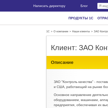
Написать директору
Блог
ПРОДУКТЫ 1С
ОТРА
1С
>
О компании
>
Наши клиенты
>
ЗАО Контро
Клиент: ЗАО Кон
Описание
ЗАО "Контроль качества" - поста
и США, работающий на рынке бол
Основное направление деятельно
оборудованием, машинами, аппа
предприятия, обеспечивая их вы