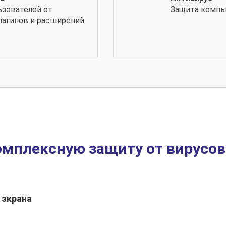
ьзователей от
Защита компь
лагинов и расширений
омплексную защиту от вирусо
 экрана