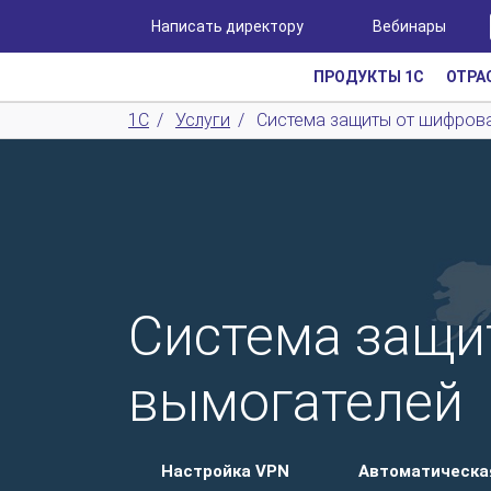
Написать директору
Вебинары
ПРОДУКТЫ 1С
ОТРА
1С
/
Услуги
/
Система защиты от шифров
Система защи
вымогателей
Настройка VPN
Автоматическа