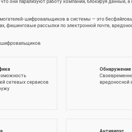
 что они парализуют работу компаний, блокируя данные, а
огателей-шифровальщиков в системы — это бесфайловые
ах, фишинговые рассылки по электронной почте, вредоно
т шифровальщиков
фика
Обнаружение
озможность
Своевременно
тей сетевых сервисов
вредоносной 
ружу
ка
Антивирус