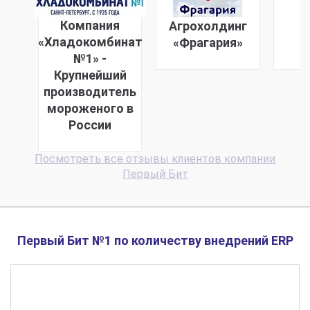
Компания
Агрохолдинг
«Хладокомбинат
«Фрагария»
"
№1» -
Крупнейший
производитель
мороженого в
России
Посмотреть все отзывы клиентов компании
Первый Бит
Первый Бит №1 по количеству внедрений ERP