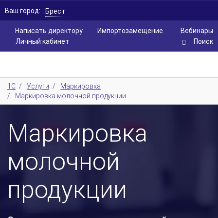
Ваш город:
Брест
Написать директору
Импортозамещение
Вебинары
Личный кабинет
Поиск
1С
/
Услуги
/
Маркировка
/
Маркировка молочной продукции
Маркировка
молочной
продукции