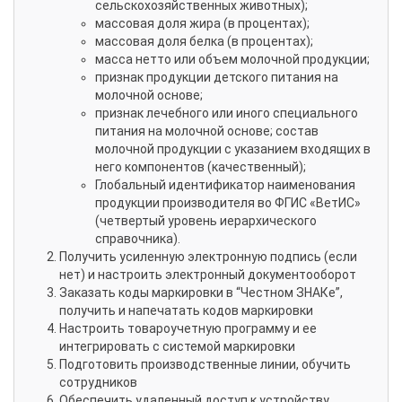
сельскохозяйственных животных);
массовая доля жира (в процентах);
массовая доля белка (в процентах);
масса нетто или объем молочной продукции;
признак продукции детского питания на
молочной основе;
признак лечебного или иного специального
питания на молочной основе; состав
молочной продукции с указанием входящих в
него компонентов (качественный);
Глобальный идентификатор наименования
продукции производителя во ФГИС «ВетИС»
(четвертый уровень иерархического
справочника).
Получить усиленную электронную подпись (если
нет) и настроить электронный документооборот
Заказать коды маркировки в “Честном ЗНАКе”,
получить и напечатать кодов маркировки
Настроить товароучетную программу и ее
интегрировать с системой маркировки
Подготовить производственные линии, обучить
сотрудников
Обеспечить удаленный доступ к устройству