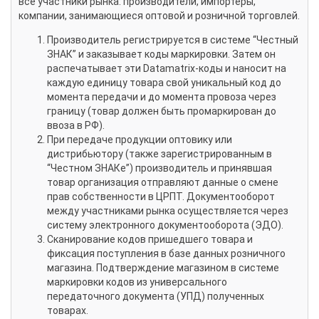
все участники рынка: производители, импортеры,
компании, занимающиеся оптовой и розничной торговлей.
Производитель регистрируется в системе “Честный
ЗНАК” и заказывает коды маркировки. Затем он
распечатывает эти Datamatrix-коды и наносит на
каждую единицу товара свой уникальный код до
момента передачи и до момента провоза через
границу (товар должен быть промаркирован до
ввоза в РФ).
При передаче продукции оптовику или
дистрибьютору (также зарегистрированным в
“Честном ЗНАКе”) производитель и принявшая
товар организация отправляют данные о смене
прав собственности в ЦРПТ. Документооборот
между участниками рынка осуществляется через
систему электронного документооборота (ЭДО).
Сканирование кодов пришедшего товара и
фиксация поступления в базе данных розничного
магазина. Подтверждение магазином в системе
маркировки кодов из универсального
передаточного документа (УПД) полученных
товарах.