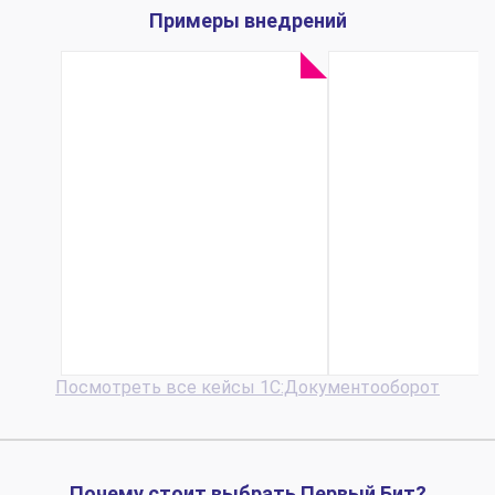
Примеры внедрений
Управленческий
Первый 
учет и
повыси
бюджетирование
эффективн
в
работы 
строительстве,
документа
кейс ООО
Городск
«Скандиа
клиничес
Девелопмент»
больнице 
Посмотреть все кейсы 1С:Документооборот
Почему стоит выбрать Первый Бит?