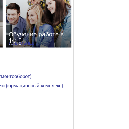
Обучение работе в
1С
ПОДРОБНЕЕ
Индивидуальное, групповое
или корпоративное обучение в
одном из наших
авторизованных учебных
ументооборот)
центров.
информационный комплекс)