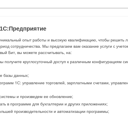
 1С:Предприятие
никальный опыт работы и высокую квалификацию, чтобы решить л
риод сотрудничества. Мы предлагаем вам оказание услуги с учето
ый Бит, вы можете рассчитывать, на:
вы получите круглосуточный доступ к различным конфигурациям си
е базы данных;
рограмм 1С: управление торговлей, зарплатными счетами, управле
системы и произведем ее обновление;
тать в программе для бухгалтерии и других приложениях;
ольшей производительности и автоматизации программы;