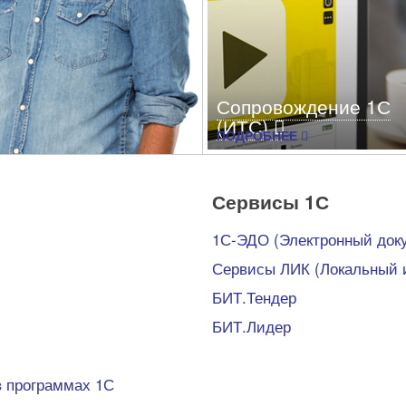
Сопровождение 1С
(ИТС)
ПОДРОБНЕЕ
С регулярным обслуживанием
программы отвечают
Сервисы 1С
необходимым требованиям и
поддерживают все новые
1С-ЭДО (Электронный док
функции.
Сервисы ЛИК (Локальный 
БИТ.Тендер
БИТ.Лидер
 программах 1С