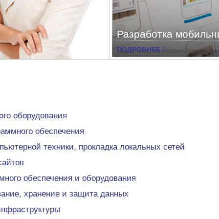
Разработка мобиль
ПОДРОБНЕЕ
Мы готовы настроить программу
потребности вашего бизнеса н
конфигурациями и выполняем 
доработке программных продук
специалистом и сделайте прог
вого оборудования
раммного обеспечения
пьютерной техники, прокладка локальных сетей
сайтов
ного обеспечения и оборудования
ание, хранение и защита данных
инфраструктуры