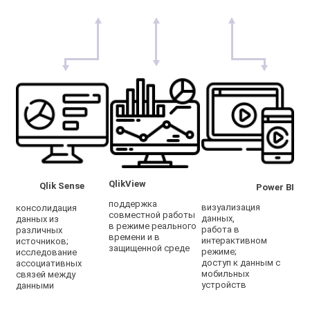
QlikView
Qlik Sense
Power BI
поддержка
визуализация
консолидация
совместной работы
данных,
данных из
в режиме реального
работа в
различных
времени и в
интерактивном
источников;
защищенной среде
режиме;
исследование
доступ к данным с
ассоциативных
мобильных
связей между
устройств
данными