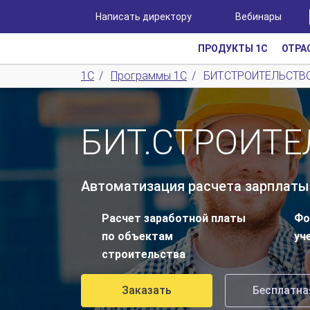
Написать директору
Вебинары
ПРОДУКТЫ 1С
ОТРА
1С
/
Программы 1С
/
БИТ.СТРОИТЕЛЬСТВО
БИТ.СТРОИТЕ
Автоматизация расчета зарплаты 
Расчет заработной платы
Фо
по объектам
уч
строительства
Заказать
Бесплатна