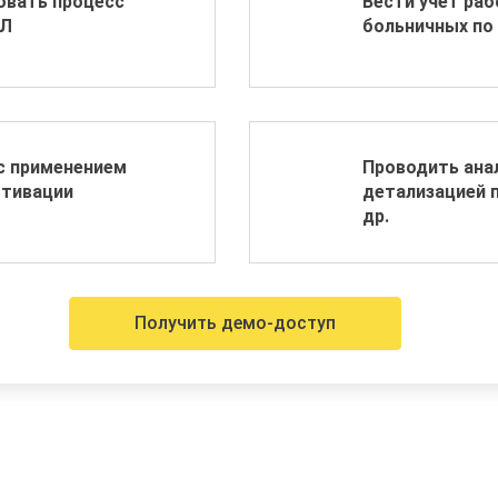
овать процесс
Вести учет раб
ФЛ
больничных по
с применением
Проводить анал
отивации
детализацией п
др.
Получить демо-доступ