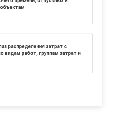
очего времени, отпускных и
 объектам
из распределения затрат с
о видам работ, группам затрат и