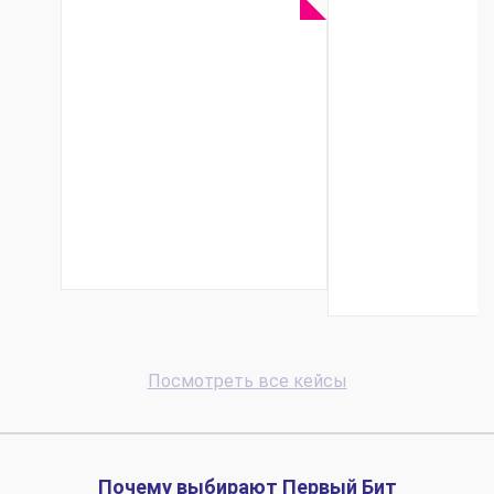
Прозрачность
Внедрен
взаиморасчетов
«БИТ.Управ
и единый контур
медицинс
данных: как
центром»
Anywash
клиник
избавился от
Симфероп
ручного перен...
позволи
сократить 
Посмотреть все кейсы
Почему выбирают Первый Бит