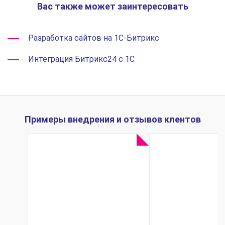
Вас также может заинтересовать
Разработка сайтов на 1С-Битрикс
Интеграция Битрикс24 с 1С
Примеры внедрения и отзывов клентов
Прозрачность
Внедрен
взаиморасчетов
«БИТ.Управ
и единый контур
медицинс
данных: как
центром»
Anywash
клиник
избавился от
Симфероп