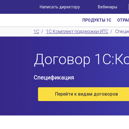
Написать директору
Вебинары
ПРОДУКТЫ 1С
ОТРА
1С
/
1С Комплект поддержки ИТС
/
Специ
Договор 1С:К
Спецификация
Перейти к видам договоров