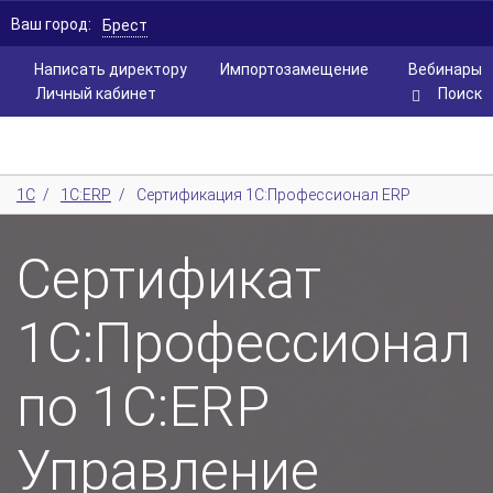
Ваш город:
Брест
Написать директору
Импортозамещение
Вебинары
Личный кабинет
Поиск
1С
/
1С:ERP
/
Сертификация 1С:Профессионал ERP
Сертификат
1С:Профессионал
по 1С:ERP
Управление