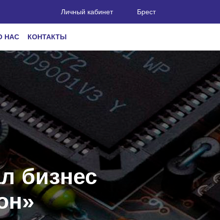
Личный кабинет
Брест
О НАС
КОНТАКТЫ
л бизнес
он»