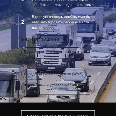
заработная плата в единой системе;
В первую очередь необходимо было
2
автоматизировать рабочие места
диспетчеров.
БИЗНЕС-ЗАДАЧИ
Бухгалтерский и налоговый учет
Кадровый учет
Складской учет и логистика (WMS)
Финансовый и управленческий учет
(FRP)