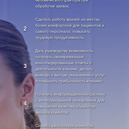
человеческого фактора при
обработке заявок;
Сделать работу врачей на местах
более комфортной для пациентов и
2
самого персонала, повысить
трудовую продуктивность;
Дать руководству возможность
получать своевременные
консолидированные отчеты о
3
деятельности клиники, делать
выводы о выгоде оказываемых услуг
и повышать прибыльность клиники;
Получить информационную систему
с интегрированной телефонией для
4
повышения качества обработки
звонков клиентов;
Снизить риск потери клиентов,