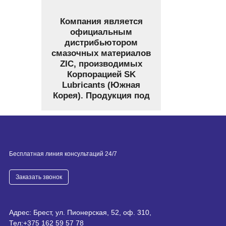
Компания является
официальным
дистрибьютором
смазочных материалов
ZIC, производимых
Корпорацией SK
Lubricants (Южная
Корея). Продукция под
торговой маркой ZIC
занимает одну из
лидирующих позиций
на рынке смазочных
материалов России.
Бесплатная линия консультаций 24/7
Филиалы нашей
компании открыты во
Заказать звонок
многих регионах
России от
Владивостока и
Магадана до Санкт-
Адрес: Брест, ул. Пионерская, 52, оф. 310,
Петербурга и Ростова-
Тел:
+375 162 59 57 78