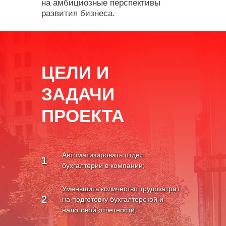
на амбициозные перспективы
развития бизнеса.
ЦЕЛИ И
ЗАДАЧИ
ПРОЕКТА
Автоматизировать отдел
1
бухгалтерии в компании;
Уменьшить количество трудозатрат
2
на подготовку бухгалтерской и
налоговой отчетности;