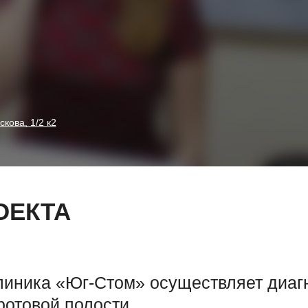
скова, 1/2 к2
ОЕКТА
линика «Юг-Стом» осуществляет диагн
ротовой полости.