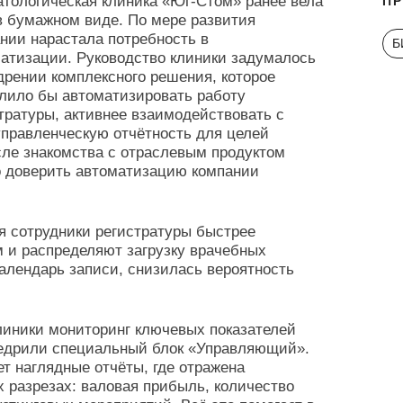
тологическая клиника «Юг-Стом» ранее вела
П
в бумажном виде. По мере развития
нии нарастала потребность в
Б
атизации. Руководство клиники задумалось
дрении комплексного решения, которое
лило бы автоматизировать работу
тратуры, активнее взаимодействовать с
управленческую отчётность для целей
ле знакомства с отраслевым продуктом
 доверить автоматизацию компании
я сотрудники регистратуры быстрее
 и распределяют загрузку врачебных
календарь записи, снизилась вероятность
линики мониторинг ключевых показателей
недрили специальный блок «Управляющий».
т наглядные отчёты, где отражена
 разрезах: валовая прибыль, количество