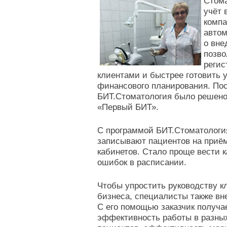
Стома
учёт 
компа
автом
о вне
позво
регис
клиентами и быстрее готовить 
финансового планирования. Пос
БИТ.Стоматология было решено
«Первый БИТ».
С программой БИТ.Стоматологи
записывают пациентов на приём
кабинетов. Стало проще вести 
ошибок в расписании.
Чтобы упростить руководству к
бизнеса, специалисты также в
С его помощью заказчик получае
эффективность работы в разных