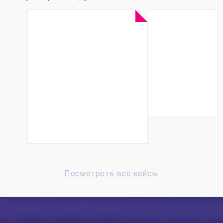
Переход на
Автоматиз
актуальное
шиномонт
программное
на баз
обеспечение
1С:Автосе
для
регламентированного
учета
Посмотреть все кейсы