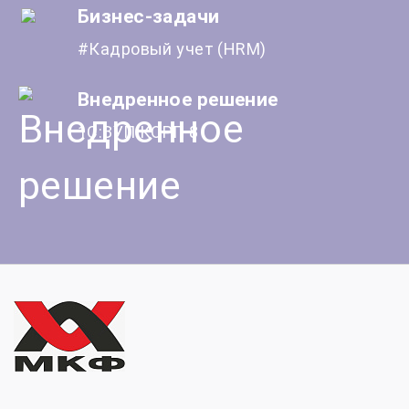
Бизнес-задачи
#Кадровый учет (HRM)
Внедренное решение
1С:ЗУП КОРП 8