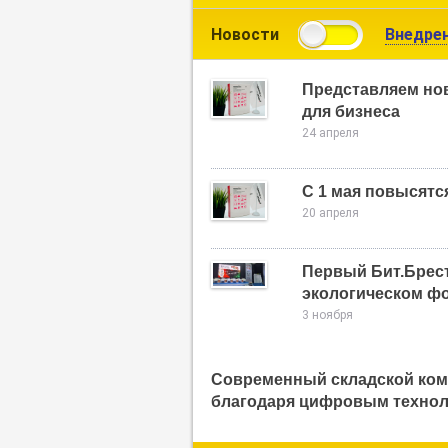
Новости
Внедре
Представляем но
для бизнеса
24 апреля
С 1 мая повысятс
20 апреля
Первый Бит.Брест
экологическом фо
3 ноября
Современный складской ком
благодаря цифровым технол