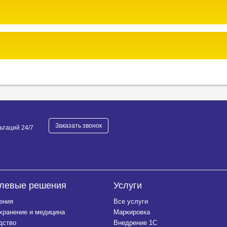
Заказать звонок
ьтаций 24/7
левые решения
Услуги
ения
Все услуги
хранение и медицина
Маркировка
дство
Внедрение 1С