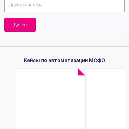
Другая
система
Далее
Кейсы по автоматизации МСФО
Срок
Производи
подготовки
продукции
управленческой
офтальмохи
отчетности
«Репер-НН»
сократился с
раза уско
трех недель до
обработ
пяти дней за
заявок ..