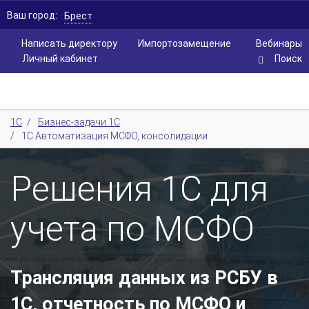
Ваш город:
Брест
Написать директору
Импортозамещение
Вебинары
Личный кабинет
Поиск
1С
/
Бизнес-задачи 1С
/
1С Автоматизация МСФО, консолидации
Решения 1С для
учета по МСФО
Трансляция данных из РСБУ в
1С, отчетность по МСФО и