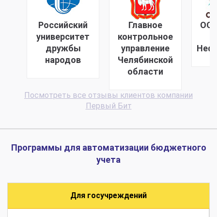
Российский
Главное
ООО
университет
контрольное
дружбы
управление
Неф
народов
Челябинской
области
Посмотреть все отзывы клиентов компании
Первый Бит
Программы для автоматизации бюджетного
учета
Для госучреждений