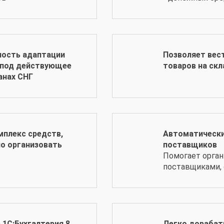
ость адаптации
Позволяет вес
 под действующее
товаров на скл
анах СНГ
плекс средств,
Автоматически
о организовать
поставщиков
Помогает орган
поставщиками, 
 1С:Бухгалтерия 8
Легко дорабат