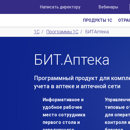
Написать директору
Вебинары
ПРОДУКТЫ 1С
ОТРА
1С
/
Программы 1С
/
БИТ.Аптека
БИТ.Аптека
Программный продукт для компл
учета в аптеке и аптечной сети
Информативное и
Управленче
удобное рабочее
типовые о
место сотрудника
для опера
первого стола и
контроля 
заведующего
бизнеса