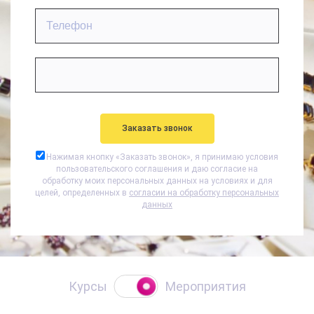
Нажимая кнопку «
Заказать звонок
», я принимаю условия
пользовательского соглашения и даю согласие на
обработку моих персональных данных на условиях и для
целей, определенных в
согласии на обработку персональных
данных
Курсы
Мероприятия