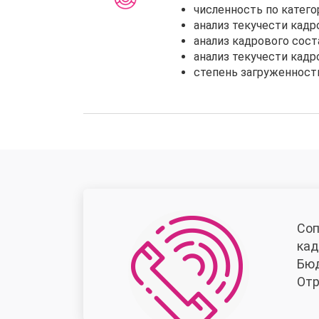
численность по катего
анализ текучести кадр
анализ кадрового сост
анализ текучести кадр
степень загруженност
Соп
кад
Бюд
Отр