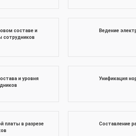
овом составе и
Ведение элект
ы сотрудников
остава и уровня
Унификация но
удников
й платы в разрезе
Составление р
ков