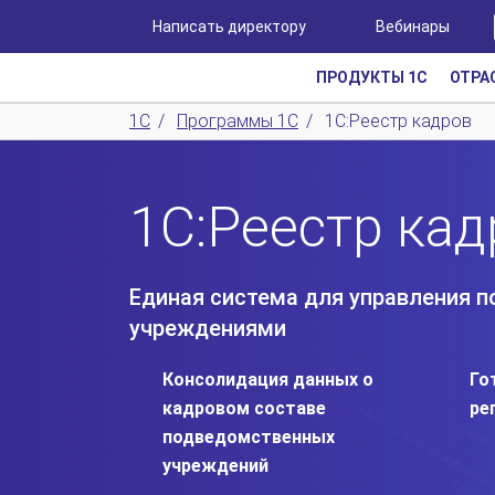
Написать директору
Вебинары
ПРОДУКТЫ 1С
ОТРА
1С
/
Программы 1С
/
1С:Реестр кадров
1С:Реестр кад
Единая система для управления
учреждениями
Консолидация данных о
Го
кадровом составе
ре
подведомственных
учреждений