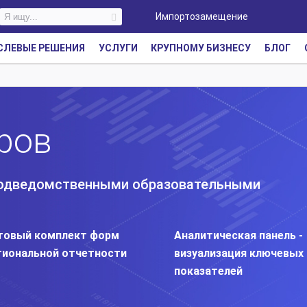
Импортозамещение
СЛЕВЫЕ РЕШЕНИЯ
УСЛУГИ
КРУПНОМУ БИЗНЕСУ
БЛОГ
ров
 подведомственными образовательными
товый комплект форм
Аналитическая панель -
гиональной отчетности
визуализация ключевых
показателей