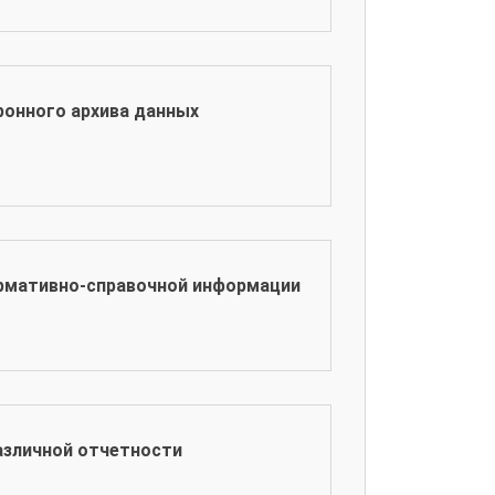
ронного архива данных
рмативно-справочной информации
азличной отчетности