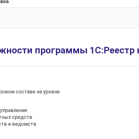
авка
жности программы 1С:Реестр 
ровом составе на уровне
 управления
тных средств
ств и ведомств