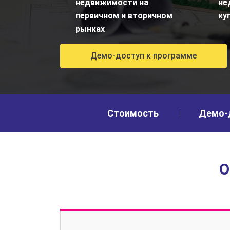
недвижимости на
не
первичном и вторичном
ку
рынках
Демо-доступ к программе
Стоимость
Демо-
О