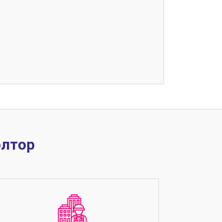
элтор