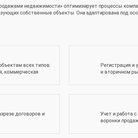
 продажами недвижимости» оптимизирует процессы компан
зующих собственные объекты. Она адаптирована под осо
объектам всех типов:
Регистрация и 
ая, коммерческая
и вторичном р
азрезе договоров и
Учет и работа 
воронки прода