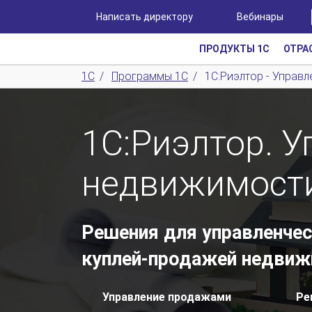
Написать директору
Вебинары
ПРОДУКТЫ 1С
ОТРА
1С
/
Программы 1С
/
1С:Риэлтор - Упра
1С:Риэлтор. 
недвижимост
Решения для управленчес
куплей-продажей недви
Управление продажами
Ре