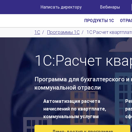
Написать директору
Вебинары
ПРОДУКТЫ 1С
ОТРА
1С
/
Программы 1С
/
1С:Расчет квартпла
1С:Расчет ква
Программа для бухгалтерского и 
коммунальной отрасли
Автоматизация расчета
Ре
начислений по квартплате,
ра
коммунальным услугам
сф
Демо-доступ к программе