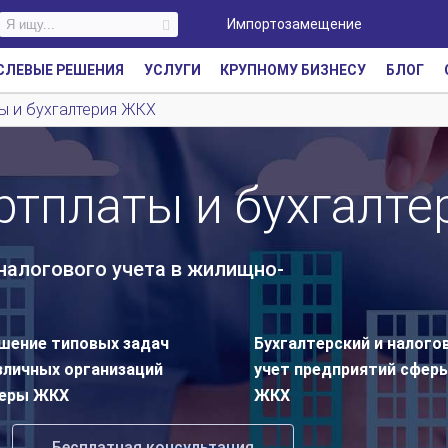
Импортозамещение
СЛЕВЫЕ РЕШЕНИЯ
УСЛУГИ
КРУПНОМУ БИЗНЕСУ
БЛОГ
ты и бухгалтерия ЖКХ
ртплаты и бухгалт
налогового учета в жилищно-
шение типовых задач
Бухгалтерский и налого
зличных организаций
учет предприятий сфер
еры ЖКХ
ЖКХ
Бесплатная консультация