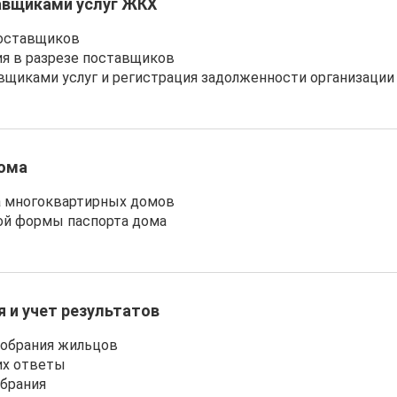
авщиками услуг ЖКХ
поставщиков
ия в разрезе поставщиков
авщиками услуг и регистрация задолженности организации
дома
а многоквартирных домов
ой формы паспорта дома
 и учет результатов
собрания жильцов
их ответы
обрания