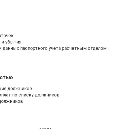
рточек
 и убытия
 данных паспортного учета расчетным отделом
остью
ция должников
оплат по списку должников
 должников