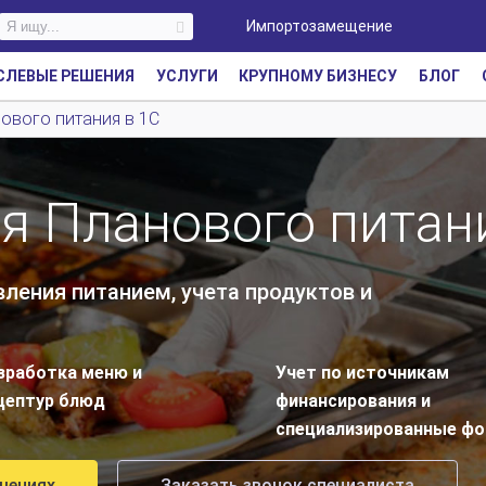
Импортозамещение
СЛЕВЫЕ РЕШЕНИЯ
УСЛУГИ
КРУПНОМУ БИЗНЕСУ
БЛОГ
ового питания в 1С
я Планового питан
ления питанием, учета продуктов и
зработка меню и
Учет по источникам
цептур блюд
финансирования и
специализированные ф
шениях
Заказать звонок специалиста