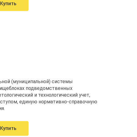
Купить
ьной (муниципальной) системы
 пищеблоках подведомственных
етологический и технологический учет,
оступом, единую нормативно-справочную
я.
Купить