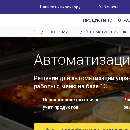
Написать директору
Вебинары
ПРОДУКТЫ 1С
ОТРА
1С
/
Программы 1С
/
Автоматизация План
Автоматизаци
Решение для автоматизации управ
работы с меню на базе 1С
Планирование питания и
Ра
учет продуктов
ре
Узнать подробнее о программных ре