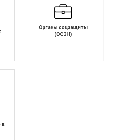
Органы соцзащиты
е
(ОСЗН)
 в