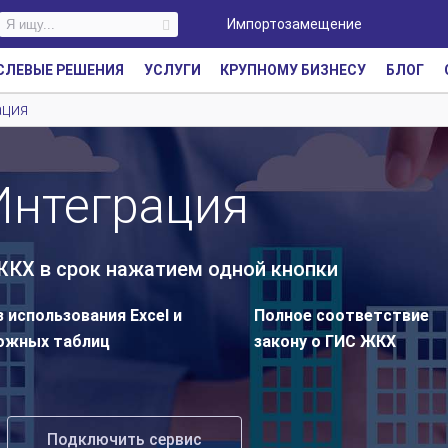
Импортозамещение
СЛЕВЫЕ РЕШЕНИЯ
УСЛУГИ
КРУПНОМУ БИЗНЕСУ
БЛОГ
ация
Интеграция
КХ в срок нажатием одной кнопки
з использования Excel и
Полное соответствие
ожных таблиц
закону о ГИС ЖКХ
Подключить сервис