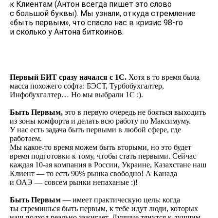
к Клиентам (Антон всегда пишет это слово
с большой буквы). Мы узнали, откуда стремление
«быть первым», что спасло нас в кризис 98-го
и сколько у Антона биткоинов.
Первый БИТ сразу начался с 1С.
Хотя в то время была
масса похожего софта: БЭСТ, Турбобухгалтер,
Инфобухгалтер… Но мы выбрали 1С :).
Быть Первым,
это в первую очередь не бояться выходить
из зоны комфорта и делать всю работу по Максимуму.
У нас есть задача быть первыми в любой сфере, где
работаем.
Мы какое-то время можем быть вторыми, но это будет
время подготовки к тому, чтобы стать первыми. Сейчас
каждая 10-ая компания в России, Украине, Казахстане наш
Клиент — то есть 90% рынка свободно! А Канада
и ОАЭ — совсем рынки непаханые :)!
Быть Первым —
имеет практическую цель: когда
ты стремишься быть первым, к тебе идут люди, которых
наш подход реально зажигает. Лучшие тянутся к лучшим.