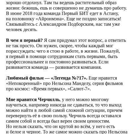
хорошо отдохнул. Там ты ведешь растительный образ
жизни: бежишь, ешь и совершенно не думаешь про работу.
В июне 2018 года команда Первый БИТ едет в Астану,
на половинку «Айронмэна». Еще не поздно записаться!
Связывайтесь с Александром Подборским, нас там уже
человек десять.
В чем я первый?
Я сам придумал этот вопрос, а ответить
не так просто. Он нужен, скорее, чтобы каждый мог
порассуждать: чего я стою в работе, в жизни. Пожалуй,
я первый в помощи сотрудникам стать первыми, быть
профессиональнее и постоянно развиваться. Если
развивается команда — развивается компания.
Любимый фильм — «Легенда №?17».
Еще нравится
«Непокоренный» про Нельсона Манделу, серия фильмов
про космос: «Время первых», «Салют-7».
Мне нравится Черчилль
, у него можно многому
научиться, например никогда не сдаваться, то что выход
можно найти в любой самой сложной ситуации, причем
перевернуть её в свою пользу. Черчиль всегда оставался
самим собой и всегда был верен своим ценностям.
Но нельзя сказать, что он крутой во всём, у него есть
и белое и черное. То же самое можно сказать про Нельсона