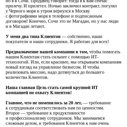
но я в Сочи. Продавец говорит: тогда я к вам сейчас
прилечу. И прилетел. Ночью заключил контракт, погулял
у Черного моря и утром вернулся в Москву
с фотографиями моря в телефоне и подписанным
договором! Конечно, Сочи это не Магадан, но у нас люди
и в Магадан летают.
У
меня
два типа Клиентов
— собственно, наши
покупатели и наши сотрудники. Я работаю для всех!
Предназначение нашей компании в том,
чтобы помогать
нашим Клиентам стать сильнее с помощью ИТ-
технологий. Или, если красивее, мы открываем компаниям
новый взгляд на управление бизнесом. И чтобы
реализовать миссию, надо дотянуться до большего
количества Клиентов.
Наша главная Цель стать самой крупной ИТ
компанией по охвату Клиентов!
Главное, что не поменялось за 20 лет,
— требование
к сотрудникам соответствовать нам по ценностям.
Второе — требование к продуктивности
и профессионализму сотрудников. Мы занимаемся
сложным делом, и требования Клиентов к нам очень